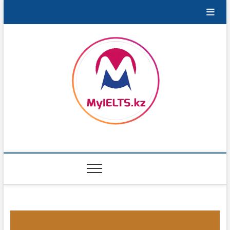
Перейти
к
содержимому
MyIELTS.kz
ПОРТАЛ ДЛЯ ПОДГОТОВКИ К IELTS