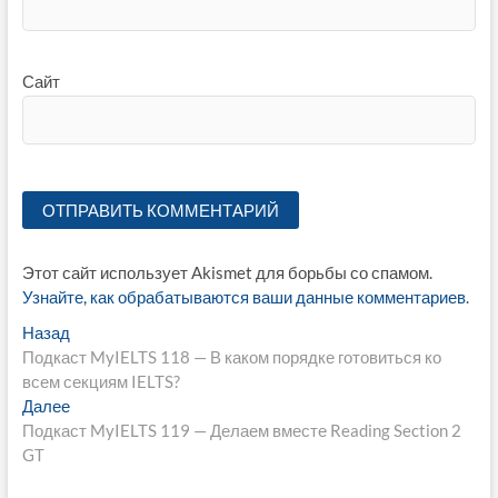
Сайт
Этот сайт использует Akismet для борьбы со спамом.
Узнайте, как обрабатываются ваши данные комментариев
.
Навигация
Предыдущая
Назад
запись:
Подкаст MyIELTS 118 — В каком порядке готовиться ко
по
всем секциям IELTS?
записям
Следующая
Далее
запись:
Подкаст MyIELTS 119 — Делаем вместе Reading Section 2
GT