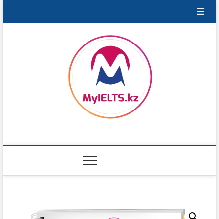
Перейти
к
содержимому
MyIELTS.kz
ПОРТАЛ ДЛЯ ПОДГОТОВКИ К IELTS