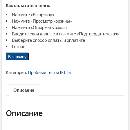
Как оплатить в тенге:
Нажмите «В корзину»
Нажмите «Просмотр корзины»
Нажмите «Оформить заказ»
Введите свои данные и нажмите «Подтвердить заказ»
Выберите способ оплаты и оплатите
Готово!
Количество
В корзину
товара
1
Категория:
Пробные тесты IELTS
пробный
онлайн-
тест
Описание
IELTS
(General
Training)
Описание