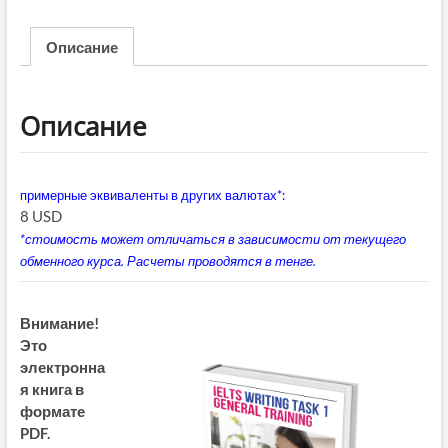
Training
Writing
Описание
Task
1
(книга
Описание
в
PDF)
примерные эквиваленты в других валютах*:
8 USD
*стоимость может отличаться в зависимости от текущего
обменного курса. Расчеты проводятся в тенге.
Внимание!
Это
электронна
я книга в
формате
PDF.