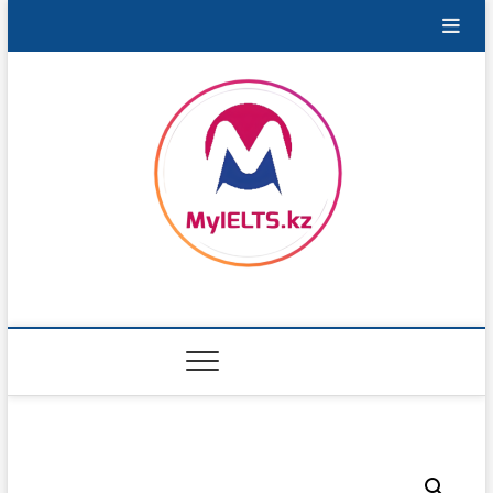
Перейти
к
содержимому
MyIELTS.kz
ПОРТАЛ ДЛЯ ПОДГОТОВКИ К IELTS