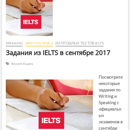
SPEAKING
WRITING TASK 2
ИЗ ПРОШЛЫХ ТЕСТОВ IELTS
Задания из IELTS в сентябре 2017
Recent Exams
Посмотрите
некоторые
задания по
Writing и
Speaking с
официальн
ых
экзаменов в
сентябре