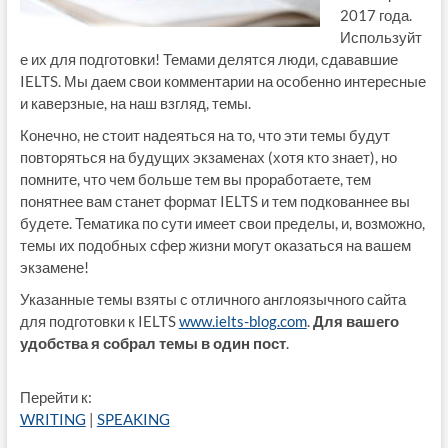
2017 года.
Используйт
е их для подготовки! Темами делятся люди, сдававшие
IELTS. Мы даем свои комментарии на особенно интересные
и каверзные, на наш взгляд, темы.
Конечно, не стоит надеяться на то, что эти темы будут
повторяться на будущих экзаменах (хотя кто знает), но
помните, что чем больше тем вы проработаете, тем
понятнее вам станет формат IELTS и тем подкованнее вы
будете. Тематика по сути имеет свои пределы, и, возможно,
темы их подобных сфер жизни могут оказаться на вашем
экзамене!
Указанные темы взяты с отличного англоязычного сайта
для подготовки к IELTS
www.ielts-blog.com
.
Для вашего
удобства я собрал темы в один пост
.
Перейти к:
WRITING
|
SPEAKING