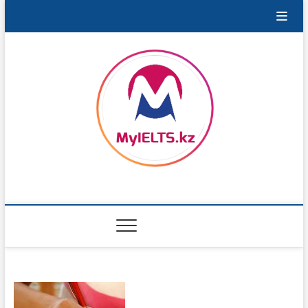
Перейти
к
содержимому
MyIELTS.kz
ПОРТАЛ ДЛЯ ПОДГОТОВКИ К IELTS