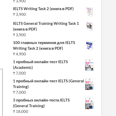
₸
3,900
IELTS Writing Task 2 (книга в PDF)
₸
3,900
IELTS General Training Writing Task 1
(книга в PDF)
₸
3,900
100 главных терминов для IELTS
Writing Task 2 (книга в PDF)
₸
4,900
1 пробный онлайн-тест IELTS
(Academic)
₸
7,000
1 пробный онлайн-тест IELTS (General
Training)
₸
7,000
3 пробных онлайн-теста IELTS
(General Training)
₸
18,000