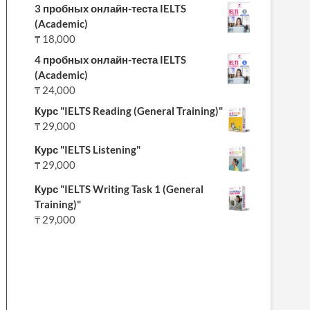
3 пробных онлайн-теста IELTS
(Academic)
₸
18,000
4 пробных онлайн-теста IELTS
(Academic)
₸
24,000
Курс "IELTS Reading (General Training)"
₸
29,000
Курс "IELTS Listening"
₸
29,000
Курс "IELTS Writing Task 1 (General
Training)"
₸
29,000