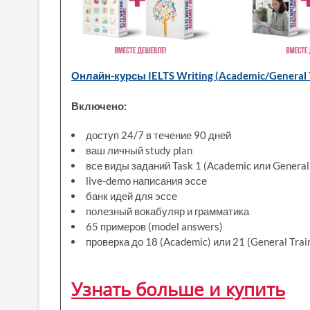
Онлайн-курсы IELTS Writing (Academic/General Tra
Включено:
доступ 24/7 в течение 90 дней
ваш личный study plan
все виды заданий Task 1 (Academic или General T
live-demo написания эссе
банк идей для эссе
полезный вокабуляр и грамматика
65 примеров (model answers)
проверка до 18 (Academic) или 21 (General Tra
Узнать больше и купить