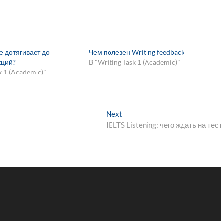
е дотягивает до
Чем полезен Writing feedback
кций?
В "Writing Task 1 (Academic)"
k 1 (Academic)"
Next
Next
post:
IELTS Listening: чего ждать на тес