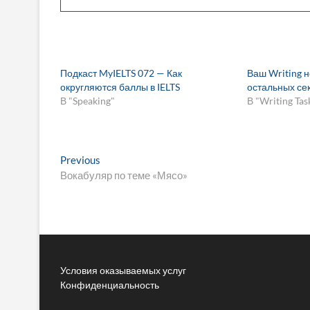
Подкаст MyIELTS 072 — Как
Ваш Writing н
округляются баллы в IELTS
остальных се
В "Speaking"
В "Writing Tas
Навигация
Previous
Previous
post:
Вокабуляр по теме «Мясо»
по
записям
Условия оказываемых услуг
Конфиденциальность