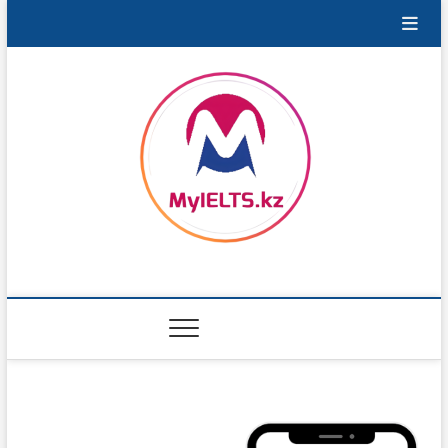
Перейти
к
содержимому
MyIELTS.kz
ПОРТАЛ ДЛЯ ПОДГОТОВКИ К IELTS