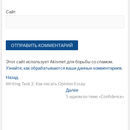
Сайт
Этот сайт использует Akismet для борьбы со спамом.
Узнайте, как обрабатываются ваши данные комментариев
.
Навигация
Предыдущая
Назад
запись:
Writing Task 2: Как писать Opinion Essay
по
Следующая
Далее
записям
запись:
5 идиом по теме «Confidence»