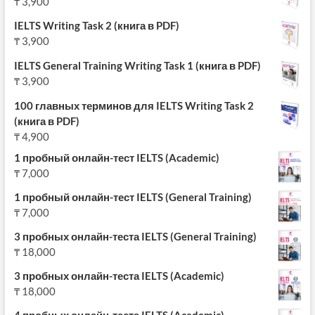
₸
3,900
IELTS Writing Task 2 (книга в PDF)
₸
3,900
IELTS General Training Writing Task 1 (книга в PDF)
₸
3,900
100 главных терминов для IELTS Writing Task 2
(книга в PDF)
₸
4,900
1 пробный онлайн-тест IELTS (Academic)
₸
7,000
1 пробный онлайн-тест IELTS (General Training)
₸
7,000
3 пробных онлайн-теста IELTS (General Training)
₸
18,000
3 пробных онлайн-теста IELTS (Academic)
₸
18,000
4 пробных онлайн-теста IELTS (Academic)