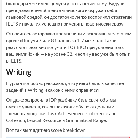
благодаря уже имеющемуся у него английскому. Будучи
преподавателем общего английского и окружая себя
языковой средой, он достаточно легко воспринял стратегии
IELTS и начал их успешно применять практически сразу.
Относитесь осторожно к заманчивым рекламным слоганам
вроде «Получи 7 или 8 баллов за 1-2 месяца». Такой
результат реально получить ТОЛЬКО при условии того,
ваш английский — на уровне C2, и если у вас уже был опыт
в IELTS.
Writing
Нурлан подробно рассказал, что у него было в качестве
заданий в Writing и как он с ними справился.
Он даже запросил в IDP разбивку баллов, чтобы мы
вместе увидели, как он показал себя по отдельным
элементам оценки: Task Achievement, Coherence and
Cohesion, Lexical Resource и Grammatical Range.
Вот так выглядит его score breakdown: