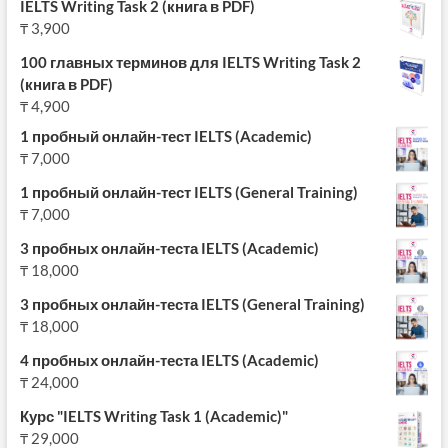
IELTS Writing Task 2 (книга в PDF)
₸
3,900
100 главных терминов для IELTS Writing Task 2
(книга в PDF)
₸
4,900
1 пробный онлайн-тест IELTS (Academic)
₸
7,000
1 пробный онлайн-тест IELTS (General Training)
₸
7,000
3 пробных онлайн-теста IELTS (Academic)
₸
18,000
3 пробных онлайн-теста IELTS (General Training)
₸
18,000
4 пробных онлайн-теста IELTS (Academic)
₸
24,000
Курс "IELTS Writing Task 1 (Academic)"
₸
29,000