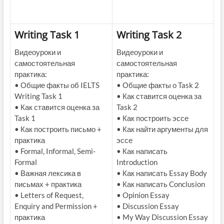
Writing Task 1
Writing Task 2
Видеоуроки и
Видеоуроки и
самостоятельная
самостоятельная
практика:
практика:
• Общие факты об IELTS
• Общие факты о Task 2
Writing Task 1
• Как ставится оценка за
• Как ставится оценка за
Task 2
Task 1
• Как построить эссе
• Как построить письмо +
• Как найти аргументы для
практика
эссе
• Formal, Informal, Semi-
• Как написать
Formal
Introduction
• Важная лексика в
• Как написать Essay Body
письмах + практика
• Как написать Conclusion
• Letters of Request,
• Opinion Essay
Enquiry and Permission +
• Discussion Essay
практика
• My Way Discussion Essay