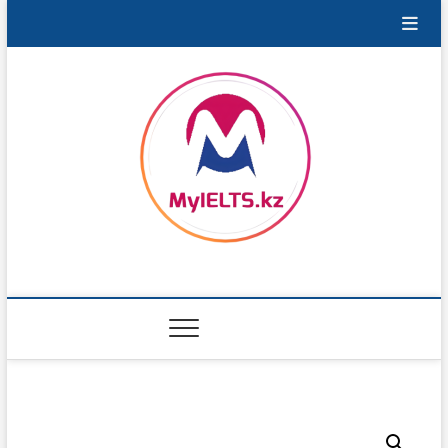
Перейти
к
содержимому
MyIELTS.kz
ПОРТАЛ ДЛЯ ПОДГОТОВКИ К IELTS