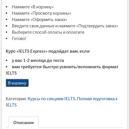
Нажмите «В корзину»
Нажмите «Просмотр корзины»
Нажмите «Оформить заказ»
Введите свои данные и нажмите «Подтвердить заказ»
Выберите способ оплаты и оплатите
Готово!
Курс «IELTS Express» подойдет вам, если
у вас 1-2 месяца до теста
вам требуется быстро усвоить/вспомнить формат
IELTS
Количество
В корзину
товара
Курс
Категории:
Курсы по секциям IELTS
,
Полная подготовка к
"IELTS
IELTS
Express
(General
Training)"
Описание