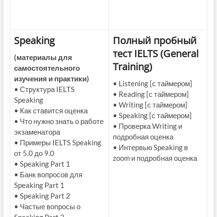
Speaking
Полный пробный
тест IELTS (General
(материалы для
Training)
самостоятельного
изучения и практики)
• Listening [с таймером]
• Структура IELTS
• Reading [с таймером]
Speaking
• Writing [с таймером]
• Как ставится оценка
• Speaking [с таймером]
• Что нужно знать о работе
• Проверка Writing и
экзаменатора
подробная оценка
• Примеры IELTS Speaking
• Интервью Speaking в
от 5.0 до 9.0
zoom и подробная оценка
• Speaking Part 1
• Банк вопросов для
Speaking Part 1
• Speaking Part 2
• Частые вопросы о
Speaking Part 2