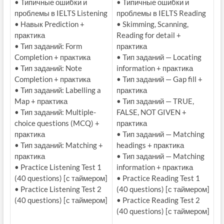
• Типичные ошибки и
• Типичные ошибки и
проблемы в IELTS Listening
проблемы в IELTS Reading
• Навык Prediction +
• Skimming, Scanning,
практика
Reading for detail +
• Тип заданий: Form
практика
Completion + практика
• Тип заданий — Locating
• Тип заданий: Note
information + практика
Completion + практика
• Тип заданий — Gap fill +
• Тип заданий: Labelling a
практика
Map + практика
• Тип заданий — TRUE,
• Тип заданий: Multiple-
FALSE, NOT GIVEN +
choice questions (MCQ) +
практика
практика
• Тип заданий — Matching
• Тип заданий: Matching +
headings + практика
практика
• Тип заданий — Matching
• Practice Listening Test 1
information + практика
(40 questions) [с таймером]
• Practice Reading Test 1
• Practice Listening Test 2
(40 questions) [с таймером]
(40 questions) [с таймером]
• Practice Reading Test 2
(40 questions) [с таймером]